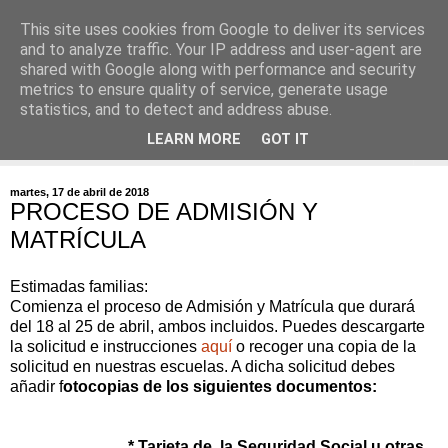
This site uses cookies from Google to deliver its services
and to analyze traffic. Your IP address and user-agent are
shared with Google along with performance and security
metrics to ensure quality of service, generate usage
statistics, and to detect and address abuse.
▼
LEARN MORE
GOT IT
▼
martes, 17 de abril de 2018
PROCESO DE ADMISIÓN Y
MATRÍCULA
Estimadas familias:
Comienza el proceso de Admisión y Matrícula que durará
del 18 al 25 de abril, ambos incluidos. Puedes descargarte
la solicitud e instrucciones
aquí
o recoger una copia de la
solicitud en nuestras escuelas. A dicha solicitud debes
añadir
f
otocopias de los siguientes documentos:
* T
arjeta de
la Seguridad
Social
u otras