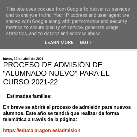
This site uses cookies from Google to deliver its services
and to analyze traffic. Your IP address and user-agent are
shared with Google along with performance and security
metrics to ensure quality of service, generate usage
statistics, and to detect and address abuse.
▼
LEARN MORE
GOT IT
▼
lunes, 12 de abril de 2021
PROCESO DE ADMISIÓN DE
“ALUMNADO NUEVO” PARA EL
CURSO 2021-22
Estimadas familias:
En breve se abrirá el proceso de admisión para nuevos
alumnos. Este año se tendrá que realizar de forma
telemática a través de la página:
https://educa.aragon.es/admision