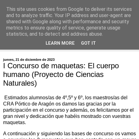
This site uses cookies from Google to deliver its services
and to analyze traffic. Your IP address and user-agent are
shared with Google along with performance and security
metrics to ensure quality of service, generate usage
statistics, and to detect and address abuse.
▼
LEARN MORE
GOT IT
▼
jueves, 21 de diciembre de 2023
I Concurso de maquetas: El cuerpo
humano (Proyecto de Ciencias
Naturales)
Estimados alumnos/as de 4º,5º y 6º, los maestros/as del
CRA Pórtico de Aragón os damos las gracias por la
participación en el concurso y además, os felicitamos por el
gran nivel y dedicación que habéis mostrado con vuestras
maquetas.
A continuación y siguiendo las bases de concurso os vamos