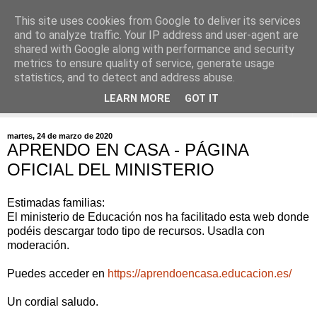
This site uses cookies from Google to deliver its services
and to analyze traffic. Your IP address and user-agent are
shared with Google along with performance and security
metrics to ensure quality of service, generate usage
statistics, and to detect and address abuse.
▼
LEARN MORE
GOT IT
▼
martes, 24 de marzo de 2020
APRENDO EN CASA - PÁGINA
OFICIAL DEL MINISTERIO
Estimadas familias:
El ministerio de Educación nos ha facilitado esta web donde
podéis descargar todo tipo de recursos. Usadla con
moderación.
Puedes acceder en
https://aprendoencasa.educacion.es/
Un cordial saludo.